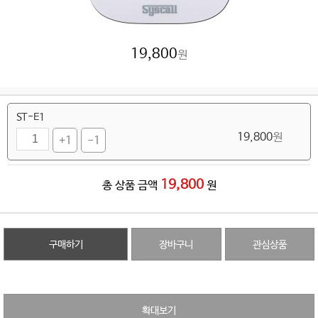
19,800
원
ST-E1
19,800
원
+1
-1
19,800
총 상품 금액
원
구매하기
장바구니
관심상품
확대보기