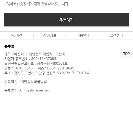
지역별 배송정책에 따라 변동될 수 있습니다
주문하기
PC버전
상점정보
이용안내
고객센터
블루콜
TOP
대표 : 이상희 ㅣ 개인정보 책임자 : 이상희
사업자 등록번호 : 209-16-37084
통신판매업신고번호 : 성북구청 제00561호
전화 : 1670-3645 ㅣ 팩스 : 0504-270-3645
주소 : 경기도 고양시 덕양구 삼원로 63 아크비즈 FB101호
이용약관
|
개인정보취급방침
블루콜 ⓒ All rights reserved.