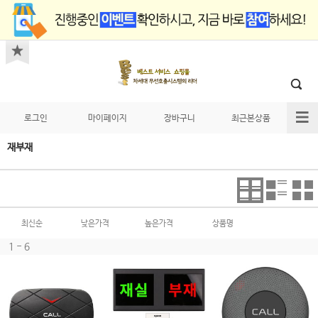
로그인
마이페이지
장바구니
최근본상품
재부재
최신순
낮은가격
높은가격
상품명
1 - 6