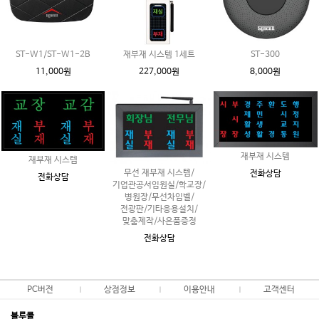
ST-W1/ST-W1-2B
재부재 시스템 1세트
ST-300
11,000원
227,000원
8,000원
재부재 시스템
재부재 시스템
무선 재부재 시스템/
전화상담
전화상담
기업관공서임원실/학교장/
병원장/무선차임벨/
전광판/기타응용설치/
맞춤제작/사은품증정
전화상담
PC버전
상점정보
이용안내
고객센터
블루콜